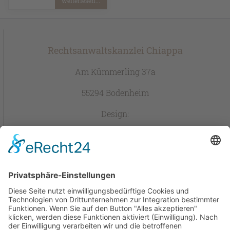
weiterlesen...
Rechtsanwaltskanzlei Chiappa
Am Kümmerling 37a
55294 Bodenheim
Design:
Tel. 06135 704 157-0
Fax 06135 704 157-1
E-Mail: schreiben