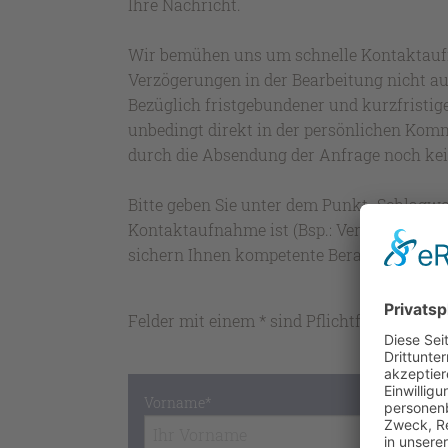
Ihre Nachricht.
Wir bemühen uns um schnelle Kontaktaufn
Verzögerungen in der Bearbeitung nicht 
Bezüglich fristgebundener und kurzfristig
unbedingt direkt in der persönlichen Komm
durch die Absendung der Anfrage noch ke
Bitte geben Sie unter dem Punkt „Schlagwo
Kontaktaufnahme ist (Bsp.: Verkehrsunfal
sichern Ihnen kompetente Beratung zu.
Felder mit einem * sind Pflichtfelder.
Vorname*