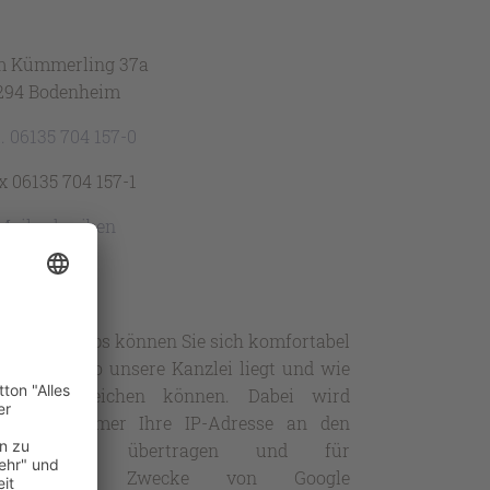
 Kümmerling 37a
294 Bodenheim
l. 06135 704 157-0
x 06135 704 157-1
Mail schreiben
t GoogleMaps können Sie sich komfortabel
ientieren, wo unsere Kanzlei liegt und wie
e uns erreichen können. Dabei wird
lerdings immer Ihre IP-Adresse an den
ogle-Server übertragen und für
ommerzielle Zwecke von Google