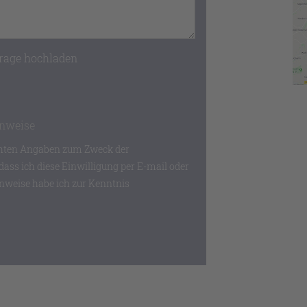
frage hochladen
inweise
chten Angaben zum Zweck der
ass ich diese Einwilligung per E-mail oder
nweise habe ich zur Kenntnis