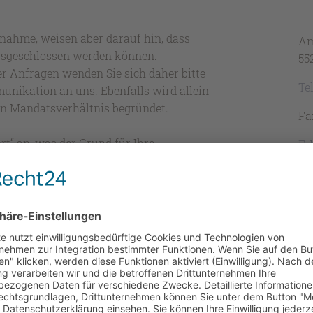
ahme, weisen aber darauf hin, dass
Am
ausgeschlossen werden können.
55
er Anfragen wenden Sie sich daher bitte
Te
unikation an uns. Ebenfalls wird allein
in Mandatsverhältnis begründet.
Fa
rt“ an, was der Grund für Ihre
E-
l, Hundekaufvertrag, Hundebiss). Wir
Mi
or
Si
al
Go
k