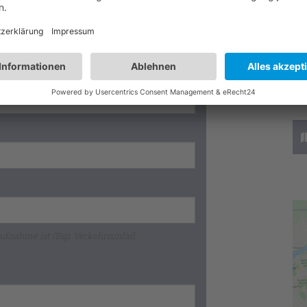
au
ve
zw
Bi
ni
we
t weitergegeben)
ufnahme ist (Bsp. Verkehrsunfall,