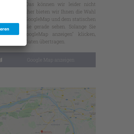
sgewertet. Das können wir leider nicht
rhindern. Daher bieten wir Ihnen die Wahl
ischen der GoogleMap und dem statischen
ld an, das Sie gerade sehen. Solange Sie
cht auf "GoogleMap anzeigen" klicken,
rden keine Daten übertragen.
Google Map anzeigen