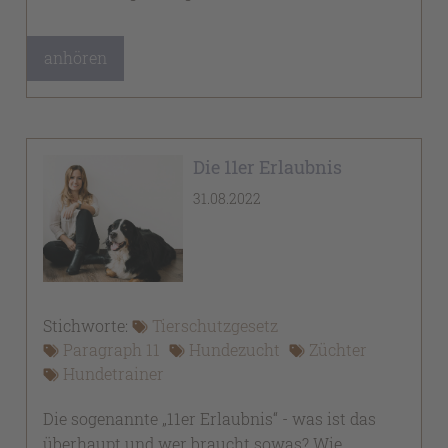
anhören
Die 11er Erlaubnis
31.08.2022
Stichworte:
Tierschutzgesetz
Paragraph 11
Hundezucht
Züchter
Hundetrainer
Die sogenannte „11er Erlaubnis“ - was ist das
überhaupt und wer braucht sowas? Wie