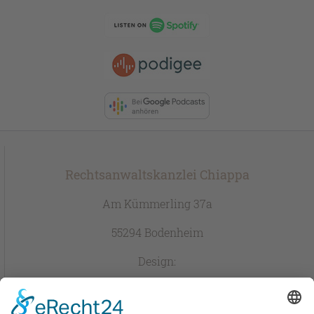
Rechtsanwaltskanzlei Chiappa
Am Kümmerling 37a
55294 Bodenheim
Design: