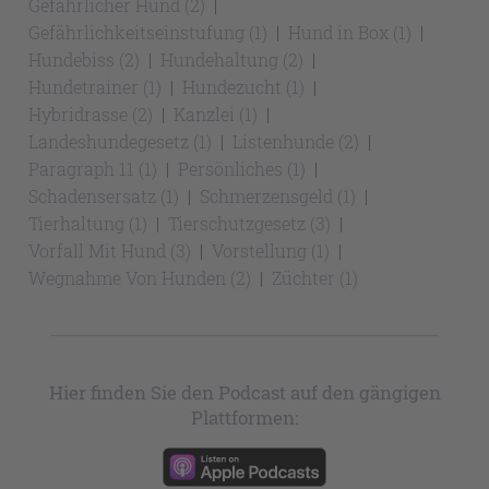
Gefährlicher Hund (2)
Gefährlichkeitseinstufung (1)
Hund in Box (1)
Hundebiss (2)
Hundehaltung (2)
Hundetrainer (1)
Hundezucht (1)
Hybridrasse (2)
Kanzlei (1)
Landeshundegesetz (1)
Listenhunde (2)
Paragraph 11 (1)
Persönliches (1)
Schadensersatz (1)
Schmerzensgeld (1)
Tierhaltung (1)
Tierschutzgesetz (3)
Vorfall Mit Hund (3)
Vorstellung (1)
Wegnahme Von Hunden (2)
Züchter (1)
Hier finden Sie den Podcast auf den gängigen
Plattformen: