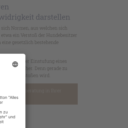
gen
drigkeit darstellen
n sich Normen, aus welchen sich
 etwa ein Verstoß der Hundebesitzer
 eine gesetzlich bestehende
ahrens mit der Einstufung eines
gesetzes einher. Denn gerade zu
pflicht verstoßen wird.
min zur Erstberatung in Ihrer
t.