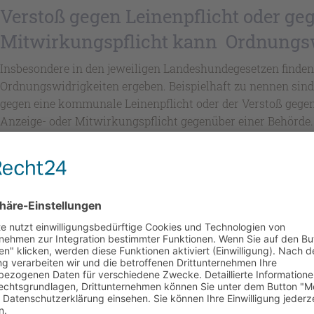
Verstoß gegen Leinenpflicht oder ge
Mitwirkungspflicht kann Ordnungswi
Insbesondere in den jeweiligen Landeshundegesetzen finde
Ordnungswidrigkeiten ergeben. Beispielhaft zu nennen sind
gegen eine kommunale Leinenpflicht oder der Verstoß gegen
Anzeige- oder Mitwirkungspflicht gegenüber einer Behörde.
Häufig geht die Einleitung eines Ordnungswidrigkeitenverf
Hundes als gefährlich im Sinne des jeweiligen Landeshunde
Beißvorfällen kommt es regelmäßig, wenn gegen eine Leinen
Kontaktieren Sie uns und vereinbaren Sie einen Ter
rechtlichen Angelegenhei