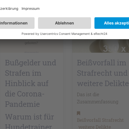
Bußgelder und
Beißvorfall im
Strafen im
Strafrecht und
Hinblick auf
weitere Delikte
die Corona-
Das ist die
Zusammenfassung
Pandemie
Warum ist für
Beißvorfall Strafrecht
Hundetrainer
weitere Delikte