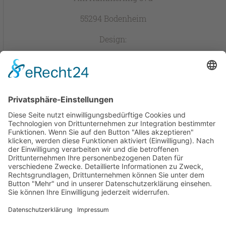
55294 Bodenheim
Design:
Tel. 06135 704 157-0
Fax 06135 704 157-1
E-Mail: schreiben