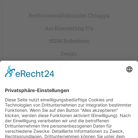
Rechtsanwaltskanzlei Chiappa
Am Kümmerling 37a
55294 Bodenheim
Design:
Tel. 06135 704 157-0
Fax 06135 704 157-1
E-Mail: schreiben